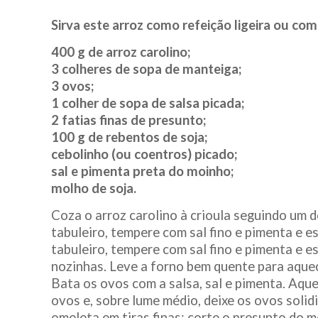
Sirva este arroz como refeição ligeira ou c
400 g de arroz carolino;
3 colheres de sopa de manteiga;
3 ovos;
1 colher de sopa de salsa picada;
2 fatias finas de presunto;
100 g de rebentos de soja;
cebolinho (ou coentros) picado;
sal e pimenta preta do moinho;
molho de soja.
Coza o arroz carolino à crioula seguindo um 
tabuleiro, tempere com sal fino e pimenta e 
tabuleiro, tempere com sal fino e pimenta e 
nozinhas. Leve a forno bem quente para aquec
Bata os ovos com a salsa, sal e pimenta. Aque
ovos e, sobre lume médio, deixe os ovos solid
omeleta em tiras finas; corte o presunto do 