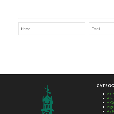
CATEGO
A Co
A Pr
A Qu
Algu
As R