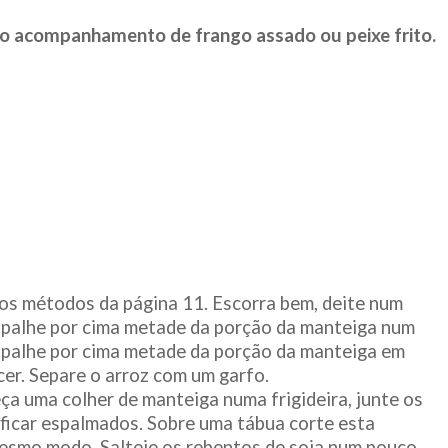
omo acompanhamento de frango assado ou peixe frito.
dos métodos da página 11. Escorra bem, deite num
espalhe por cima metade da porção da manteiga num
espalhe por cima metade da porção da manteiga em
er. Separe o arroz com um garfo.
ça uma colher de manteiga numa frigideira, junte os
ificar espalmados. Sobre uma tábua corte esta
mesmo modo. Salteie os rebentos de soja num pouco