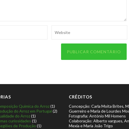
RIAS
CRÉDITOS
mposição Quimica do Arroz
(1)
Concepção: Carla Moita Brites, M
odução do Arroz em Portugal
(2)
Guerreiro e Maria de Lourdes Mo
alidade do Arroz
(1)
Fotografia: António Mil Homens
mas curiosidades
(1)
Colaboração: Alberto vargues, A
egiões de Produção
(1)
Mexia e Maria João Trigo