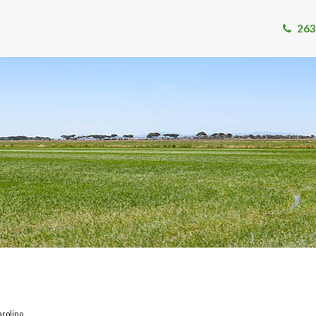
263
arolino