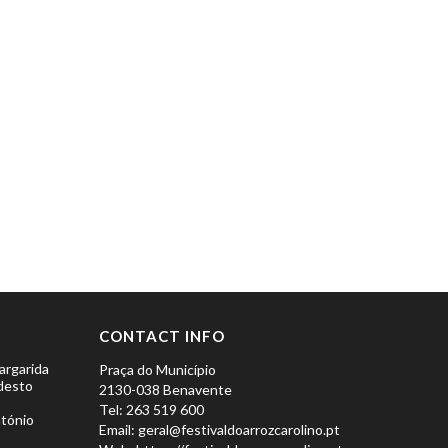
CONTACT INFO
argarida
Praça do Município
desto
2130-038 Benavente
Tel: 263 519 600
ntónio
Email: geral@festivaldoarrozcarolino.pt