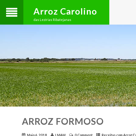
Arroz Carolino
das Lezírias Ribatejanas
ARROZ FORMOSO
Maio 6, 2018
LMAM
0 Comment
Receitas com Arroz C